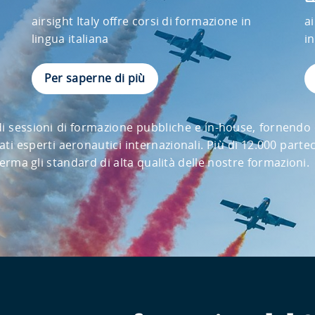
airsight Italy offre corsi di formazione in
ai
lingua italiana
i
Per saperne di più
à di sessioni di formazione pubbliche e in-house, fornen
ti esperti aeronautici internazionali. Più di 12.000 part
nferma gli standard di alta qualità delle nostre formazioni.