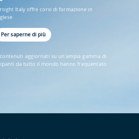
rsight Italy offre corsi di formazione in
nglese
Per saperne di più
do contenuti aggiornati su un'ampia gamma di
ecipanti da tutto il mondo hanno frequentato