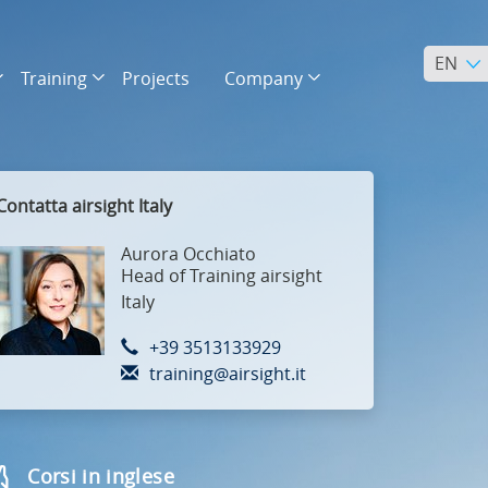
EN
Training
Projects
Company
Contatta airsight Italy
Aurora Occhiato
Head of Training airsight
Italy
+39 3513133929
training@airsight.it
Corsi in inglese