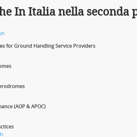
he In Italia nella seconda 
sh
es for Ground Handling Service Providers
romes
 Aerodromes
mance (AOP & APOC)
ctices
sh