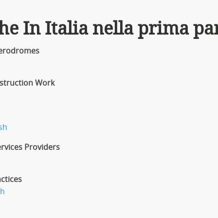
he In Italia nella prima pa
 Aerodromes
nstruction Work
sh
rvices Providers
ctices
sh