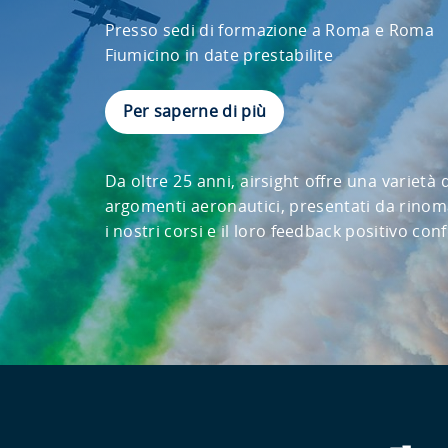
Presso sedi di formazione a Roma e Roma
Fiumicino in date prestabilite
Per saperne di più
Da oltre 25 anni, airsight offre una variet
argomenti aeronautici, presentati da rinoma
i nostri corsi e il loro feedback positivo co