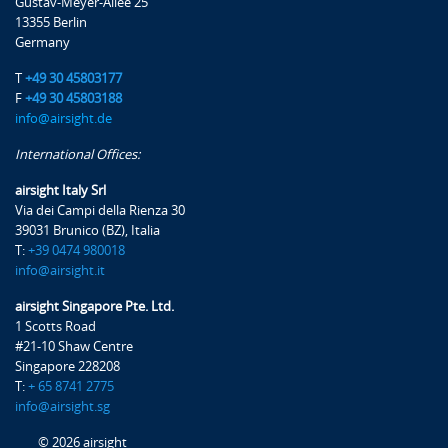
Gustav-Meyer-Allee 25
13355 Berlin
Germany
T
+49 30 45803177
F
+49 30 45803188
info@airsight.de
International Offices:
airsight Italy Srl
Via dei Campi della Rienza 30
39031 Brunico (BZ), Italia
T:
+39 0474 980018
info@airsight.it
airsight Singapore Pte. Ltd.
1 Scotts Road
#21-10 Shaw Centre
Singapore 228208
T:
+ 65 8741 2775
info@airsight.sg
© 2026 airsight