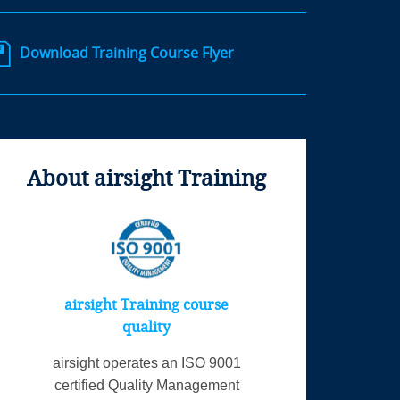
Download Training Course Flyer
About airsight Training
airsight Training course
quality
airsight operates an ISO 9001
certified Quality Management