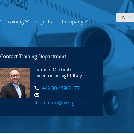
EN
Training
Projects
Company
Contact Training Department
Daniele Occhiato
Director airsight Italy
+49 30 45803177
d.occhiato@airsight.de