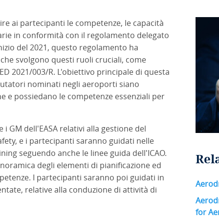
e ai partecipanti le competenze, le capacità
sarie in conformità con il regolamento delegato
inizio del 2021, questo regolamento ha
 che svolgono questi ruoli cruciali, come
 ED 2021/003/R. L'obiettivo principale di questa
alutatori nominati negli aeroporti siano
zione e possiedano le competenze essenziali per
.
i GM dell'EASA relativi alla gestione del
fety, e i partecipanti saranno guidati nelle
aining seguendo anche le linee guida dell'ICAO.
Rel
oramica degli elementi di pianificazione ed
etenze. I partecipanti saranno poi guidati in
Aerod
ate, relative alla conduzione di attività di
Aerod
for Ae