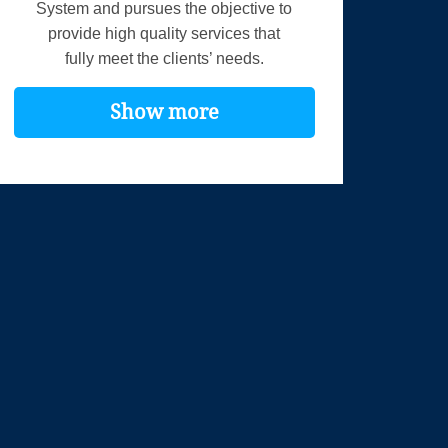
System and pursues the objective to
provide high quality services that
fully meet the clients’ needs.
Show more