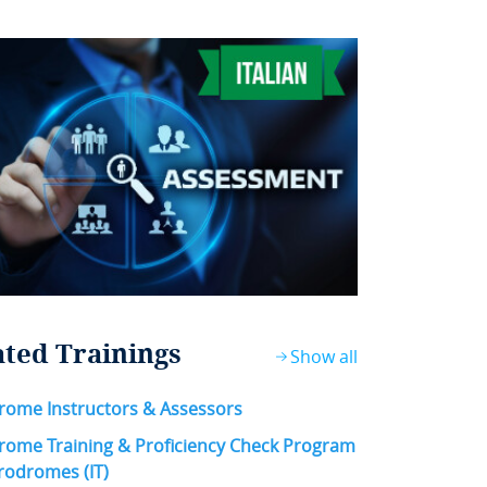
ated Trainings
Show all
rome Instructors & Assessors
rome Training & Proficiency Check Program
rodromes (IT)