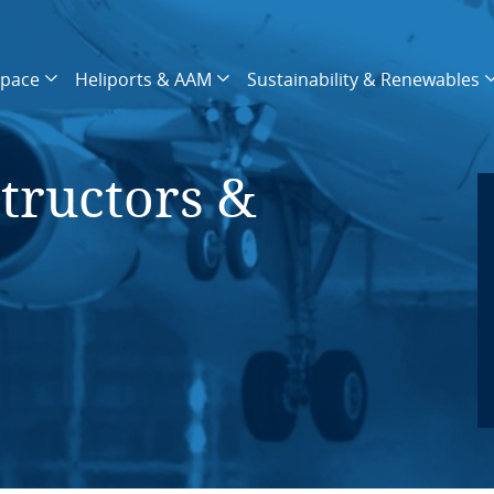
space
Heliports & AAM
Sustainability & Renewables
tructors &