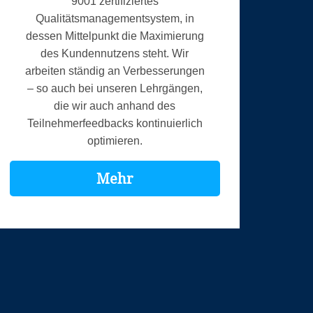
9001 zertifiziertes
Qualitätsmanagementsystem, in
dessen Mittelpunkt die Maximierung
des Kundennutzens steht. Wir
arbeiten ständig an Verbesserungen
– so auch bei unseren Lehrgängen,
die wir auch anhand des
Teilnehmerfeedbacks kontinuierlich
optimieren.
Mehr