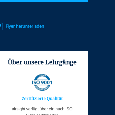
Flyer herunterladen
Über unsere Lehrgänge
Zertifizierte Qualität
airsight verfügt über ein nach ISO