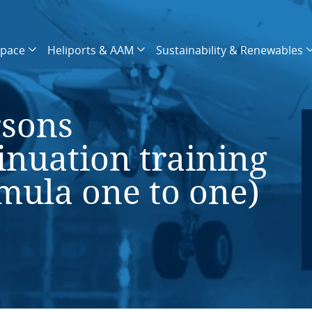
space
Heliports & AAM
Sustainability & Renewables
sons
inuation training
mula one to one)