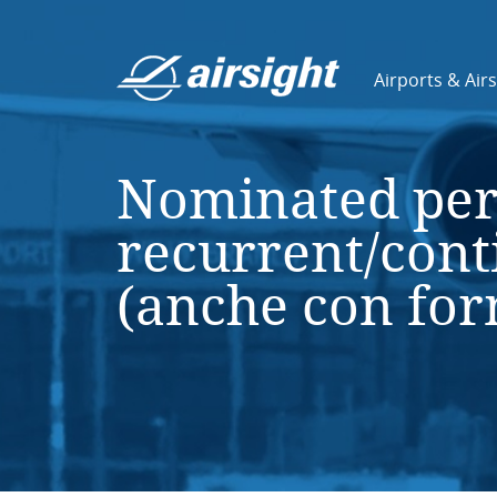
Airports & Air
Nominated per
recurrent/cont
(anche con for