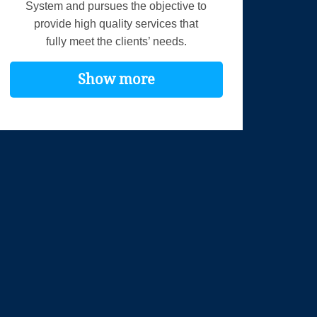
System and pursues the objective to
provide high quality services that
fully meet the clients’ needs.
Show more