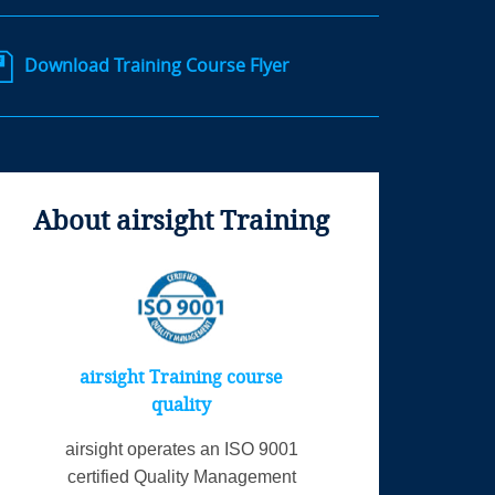
Download Training Course Flyer
About airsight Training
airsight Training course
quality
airsight operates an ISO 9001
certified Quality Management