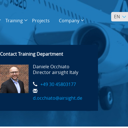
EN
Training
Projects
Company
Contact Training Department
Daniele Occhiato
Director airsight Italy
+49 30 45803177
d.occhiato@airsight.de