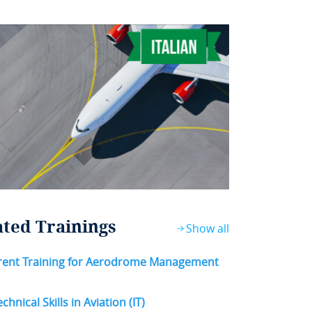
ated Trainings
Show all
rent Training for Aerodrome Management
chnical Skills in Aviation (IT)