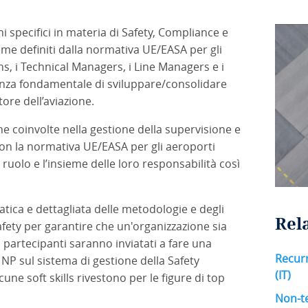
i specifici in materia di Safety, Compliance e
ome definiti dalla normativa UE/EASA per gli
s, i Technical Managers, i Line Managers e i
genza fondamentale di sviluppare/consolidare
re dell’aviazione.
 coinvolte nella gestione della supervisione e
on la normativa UE/EASA per gli aeroporti
ruolo e l’insieme delle loro responsabilità così
tica e dettagliata delle metodologie e degli
Rel
safety per garantire che un'organizzazione sia
 partecipanti saranno inviatati a fare una
Recur
e NP sul sistema di gestione della Safety
(IT)
une soft skills rivestono per le figure di top
Non-te