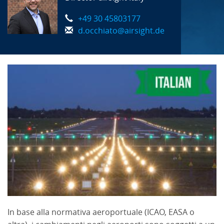
+49 30 45803177
d.occhiato@airsight.de
In base alla normativa aeroportuale (ICAO, EASA o