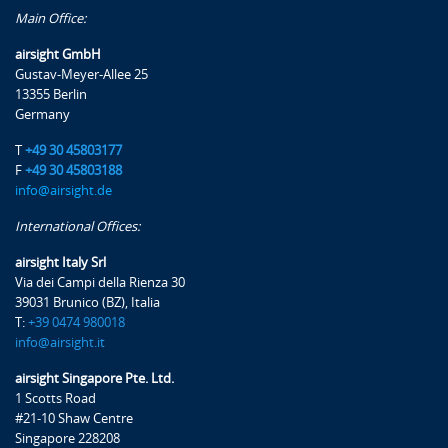
Main Office:
airsight GmbH
Gustav-Meyer-Allee 25
13355 Berlin
Germany
T
+49 30 45803177
F
+49 30 45803188
info@airsight.de
International Offices:
airsight Italy Srl
Via dei Campi della Rienza 30
39031 Brunico (BZ), Italia
T:
+39 0474 980018
info@airsight.it
airsight Singapore Pte. Ltd.
1 Scotts Road
#21-10 Shaw Centre
Singapore 228208