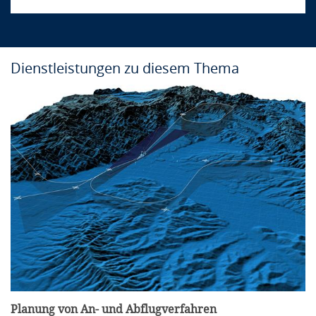
Dienstleistungen zu diesem Thema
Kursinfo
Ort:
In-house
Sprache:
Deutsch / Englisch
Dauer:
4 Tage
Anbieter:
airsight GmbH
Anfrage
Inhalt
Planung von An- und Abflugverfahren