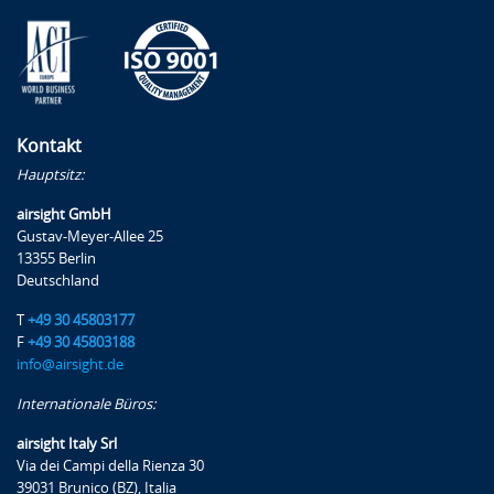
Referenten
Kontakt
Hauptsitz:
Dirk Anders
airsight GmbH
Herr Anders ist bei der airsight GmbH Mitarbeiter des
Gustav-Meyer-Allee 25
13355 Berlin
Bereichs Flugplatzplanung und Experte für CAD-
Deutschland
Planungen im Bereich von Flugbetriebsflächen, verfügt
über mehrjährige Projektleitungserfahrung in den
T
+49 30 45803177
F
+49 30 45803188
Bereichen Vorfeldplanung und Positionsmanagement
info@airsight.de
(u.a. für die Flughäfen München, Dubai, Hannover und
Berlin-Tegel) sowie über umfangreiche Expertise im
Internationale Büros:
Bereich Flugzeugabfertigung und der Durchführung
airsight Italy Srl
von Sicherheitsbewertungen an Flughäfen. Darüber
Via dei Campi della Rienza 30
hinaus war er unterstützend für die Bauabteilung des
39031 Brunico (BZ), Italia