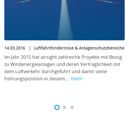
Mittellinie und Aufsetzzone) und Befeuerung (z.B.
Mittellinien- und Anflugbefeuerung)
Schulter und Streifen der Start- und Landebahn
Haltepositionen
Anforderungen an die Hindernisfreiheit
Auslegung von Rollbahn und Vorfeld
14.03.2016
Luftfahrthindernisse & Anlagenschutzbereiche
Im Jahr 2015 hat airsight zahlreiche Projekte mit Bezug
Planung, Auslegung und Konfiguration von
zu Windenergieanlagen und deren Verträglichkeit mit
Rollbahnsystemen und Vorfeldern
dem Luftverkehr durchgeführt und damit seine
Berücksichtigung spezifischer Anforderungen der
Führungsposition in diesem...
mehr
kritische Luftfahrzeugtypen und des Verkehrsmixes
Rollbahnen und Standplatzrollgassen,
Schnellabrollbahnen, Wartebuchten und Bypässe
Schulter und Streifen von Rollbahnen
Führung von Luftfahrzeugen im Rollbahnsystem
Optische Hilfen inkl. Markierung, Befeuerung und
Beschilderung