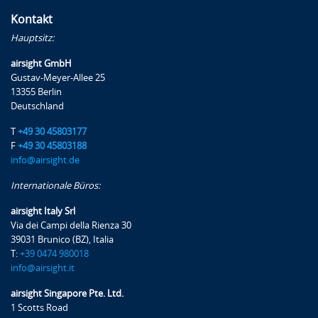
Kontakt
Hauptsitz:
airsight GmbH
Gustav-Meyer-Allee 25
13355 Berlin
Deutschland
T
+49 30 45803177
F
+49 30 45803188
info@airsight.de
Internationale Büros:
airsight Italy Srl
Via dei Campi della Rienza 30
39031 Brunico (BZ), Italia
T:
+39 0474 980018
info@airsight.it
airsight Singapore Pte. Ltd.
1 Scotts Road