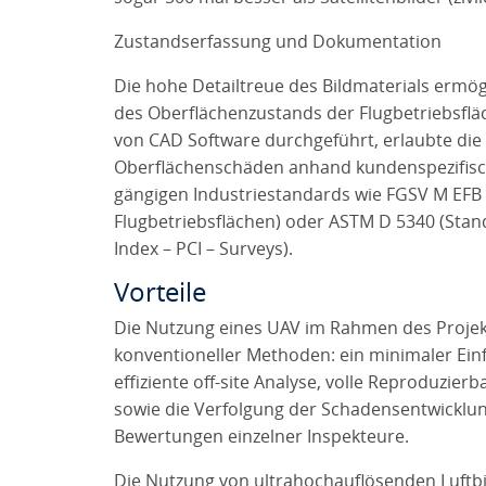
Zustandserfassung und Dokumentation
Die hohe Detailtreue des Bildmaterials ermö
des Oberflächenzustands der Flugbetriebsfläc
von CAD Software durchgeführt, erlaubte die 
Oberflächenschäden anhand kundenspezifisc
gängigen Industriestandards wie FGSV M EFB (
Flugbetriebsflächen) oder ASTM D 5340 (Stan
Index – PCI – Surveys).
Vorteile
Die Nutzung eines UAV im Rahmen des Projekt
konventioneller Methoden: ein minimaler Einf
effiziente off-site Analyse, volle Reproduzier
sowie die Verfolgung der Schadensentwicklun
Bewertungen einzelner Inspekteure.
Die Nutzung von ultrahochauflösenden Luftb