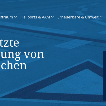
uftraum
Heliports & AAM
Erneuerbare & Umwelt
tzte
sung von
ächen