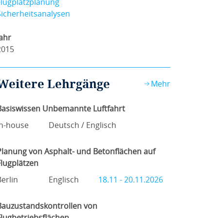
Flugplatzplanung
Sicherheitsanalysen
Jahr
2015
Weitere Lehrgänge
Mehr
Basiswissen Unbemannte Luftfahrt
In-house
Deutsch / Englisch
Planung von Asphalt- und Betonflächen auf
Flugplätzen
Berlin
Englisch
18.11 - 20.11.2026
Bauzustandskontrollen von
Flugbetriebsflächen