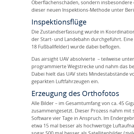
Oberflächenschäden, sondern insbesondere d
dieser neuen Inspektions-Methode unter Berü
Inspektionsflüge
Die Zustandserfassung wurde in Koordination
der Start- und Landebahn durchgeführt. Eine
18 Fußballfelder) wurde dabei beflogen.
Das airsight UAV absolvierte – teilweise unte
programmierte Wegstrecke und nahm das benöti
Dabei hielt das UAV stets Mindestabstände v
geparkten Luftfahrzeugen ein.
Erzeugung des Orthofotos
Alle Bilder – im Gesamtumfang von ca. 45 Gi
zusammengesetzt. Dieser Prozess nahm mit sp
Software vier Tage in Anspruch. Im Endergebn
etwa 15 mal besser als hochwertige Luftau
sogar 500 mal besser als Satellitenbilder (zivi