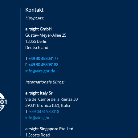
Kontakt
Hauptsitz:
airsight GmbH
Gustav-Meyer-Allee 25
13355 Berlin
Deutschland
T
+49 30 45803177
F
+49 30 45803188
info@airsight.de
Internationale Büros:
airsight Italy Srl
Via dei Campi della Rienza 30
39031 Brunico (BZ), Italia
T:
+39 0474 980018
info@airsight.it
airsight Singapore Pte. Ltd.
1 Scotts Road