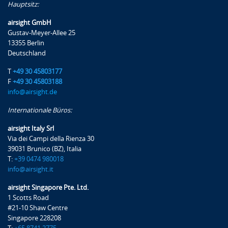
Hauptsitz:
airsight GmbH
Gustav-Meyer-Allee 25
13355 Berlin
Deutschland
T
+49 30 45803177
F
+49 30 45803188
info@airsight.de
Internationale Büros:
airsight Italy Srl
Via dei Campi della Rienza 30
39031 Brunico (BZ), Italia
T:
+39 0474 980018
info@airsight.it
airsight Singapore Pte. Ltd.
1 Scotts Road
#21-10 Shaw Centre
Singapore 228208