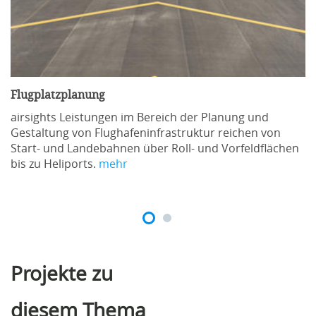
Anfrage
Flugplatzplanung
Inhalt
airsights Leistungen im Bereich der Planung und
Gestaltung von Flughafeninfrastruktur reichen von
Start- und Landebahnen über Roll- und Vorfeldflächen
Managementsysteme und Ableitung daraus
bis zu Heliports.
mehr
entstehender Grundlagen zur Auditierung
Generelle Ziele und Grundlagen der Auditierung
basierend auf dem Qualitätsmanagement und in
Bezug vor allem auf das Safety Management System
Planung und Vorbereitung von Audits
Projekte zu
Festlegung von Prüfkriterien
Durchführung eines Audits
diesem Thema
Auswertung und Nachbereitung eines Audits