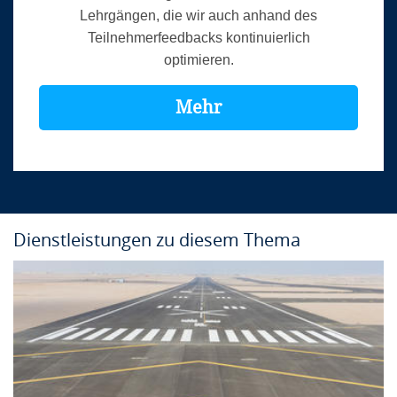
Lehrgängen, die wir auch anhand des
Teilnehmerfeedbacks kontinuierlich
optimieren.
Mehr
Dienstleistungen zu diesem Thema
Kursinfo
Ort:
In-house
Sprache:
Deutsch / Englisch
Dauer:
2 Tage
Anbieter:
airsight GmbH