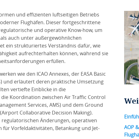
rmen und effizienten luftseitigen Betriebs
derner Flughäfen. Dieser fortgeschrittene
regulatorische und operative Know-how, um
n als auch unter außergewöhnlichen
et ein strukturiertes Verständnis dafür, wie
fähigkeit aufrechterhalten können, während sie
heitsanforderungen erfüllen.
werken wie den ICAO Annexes, der EASA Basic
) und erläutert deren praktische Umsetzung
en vertiefte Einblicke in die
 die Koordination zwischen Air Traffic Control
Wei
Management Services, AMS) und dem Ground
(Airport Collaborative Decision Making).
Einfüh
n regulatorischen Änderungen, operativen
AOP &
für Vorfeldaktivitäten, Betankung und Jet-
Flugha