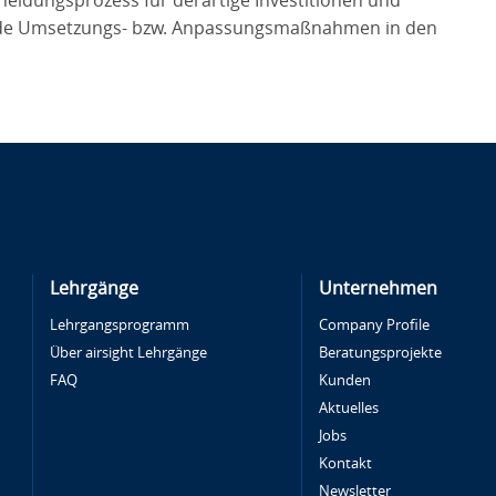
eidungsprozess für derartige Investitionen und
nde Umsetzungs- bzw. Anpassungsmaßnahmen in den
Lehrgänge
Unternehmen
Lehrgangsprogramm
Company Profile
Über airsight Lehrgänge
Beratungsprojekte
FAQ
Kunden
Aktuelles
Jobs
Kontakt
Newsletter