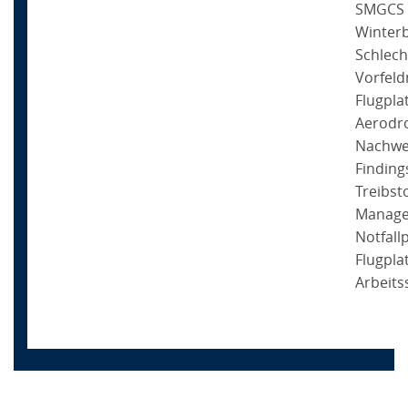
SMGCS 
Winterb
Schlech
Vorfel
Flugpl
Aerodr
Nachwe
Findin
Treibsto
Manage
Notfall
Flugpla
Arbeits