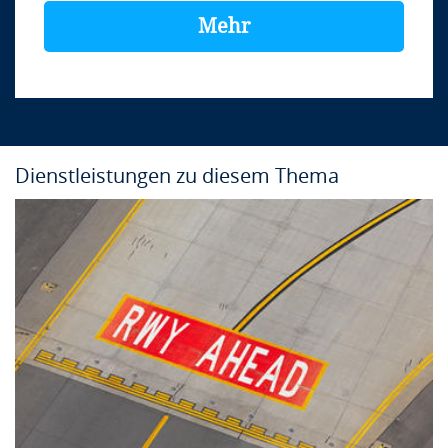
Mehr
Dienstleistungen zu diesem Thema
Kursinfo
Ort:
In-house
Sprache:
Englisch
Dauer:
2 Tage
Anbieter:
airsight GmbH
Dieser Kurs findet auf Englisch statt.
Anfrage