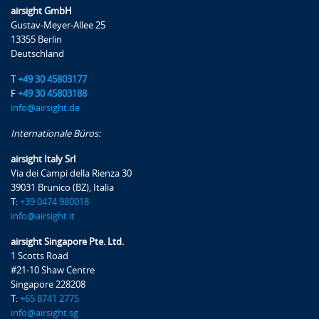
airsight GmbH
Sicherheitsbeurteilungen (Safety Assessment)
Gustav-Meyer-Allee 25
Richtlinienkontrolle
13355 Berlin
Umgang mit sicherheitsspezifischen Aspekten (non-
Deutschland
compliances)
T
+49 30 45803177
ELoS (Equivalent Level of Safety)
F
+49 30 45803188
SC (Special Condition)
info@airsight.de
DAAD (Deviation Acceptance and Action Document)
Internationale Büros:
Organisatorische Anforderungen an ein
airsight Italy Srl
Sicherheitsmanagementsystem (PART ADR OR’s)
Via dei Campi della Rienza 30
39031 Brunico (BZ), Italia
Organisationsstruktur
T:
+39 0474 980018
Gefahrenidentifikation
info@airsight.it
Risikoanalyse
airsight Singapore Pte. Ltd.
Risikoreduzierende Maßnahmen
1 Scotts Road
Verifizierung der Safety Performance
#21-10 Shaw Centre
Singapore 228208
Verantwortlichkeiten
T:
+65 8741 2775
info@airsight.sg