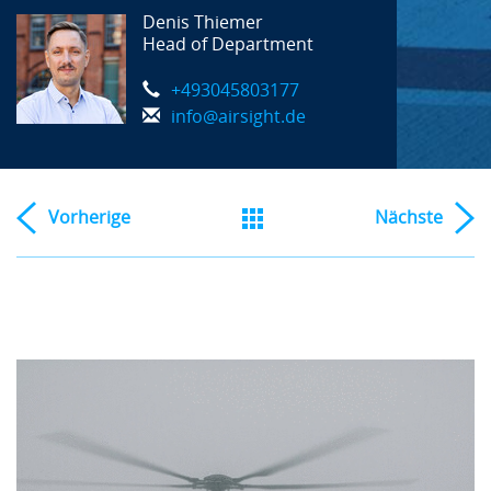
Denis Thiemer
Head of Department
+493045803177
info@airsight.de
Vorherige
Nächste