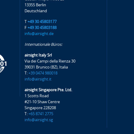
13355 Berlin
Deutschland
T
+49 30 45803177
F
+49 30 45803188
info@airsight.de
Internationale Büros:
airsight Italy Srl
Via dei Campi della Rienza 30
39031 Brunico (BZ), Italia
T:
+39 0474 980018
info@airsight.it
airsight Singapore Pte. Ltd.
1 Scotts Road
#21-10 Shaw Centre
Singapore 228208
T:
+65 8741 2775
info@airsight.sg