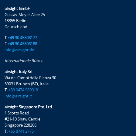
airsight GmbH
Exercises, examples and case studies
Gustav-Meyer-Allee 25
13355 Berlin
Deutschland
T
+49 30 45803177
Referenten
F
+49 30 45803188
info@airsight.de
Daniele Occhiato
Internationale Büros:
airsight Italy Srl
Daniele ist ein Trainer mit mehr als 12 Jahren Erfahrung
Via dei Campi della Rienza 30
in der Luftfahrtindustrie.
39031 Brunico (BZ), Italia
T:
+39 0474 980018
info@airsight.it
Absolviert hat er ein Studium der Luft- und
airsight Singapore Pte. Ltd.
Raumfahrttechnik sowie einen Masterabschluss in
1 Scotts Road
Luftfahrtsicherheit. 2020 ist er dem Trainingsteam von
#21-10 Shaw Centre
airsight beigetreten und arbeitete für die Abteilung
Singapore 228208
Sicherheit & Betrieb als Projektingenieur sowie Auditor
T:
+65 8741 2775