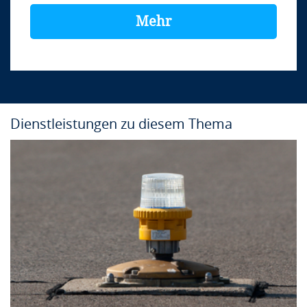
Mehr
Dienstleistungen zu diesem Thema
Kursinfo
Ort:
In-house
Sprache:
Englisch
Dauer:
2 Tage
Anbieter:
airsight GmbH
Dieser Kurs findet auf Englisch statt.
Anfrage