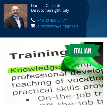
Daniele Occhiato
Director airsight Italy
+49 30 45803177
d.occhiato@airsight.de